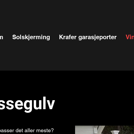
m
Solskjerming
Krafer garasjeporter
Vi
ssegulv
passer det aller meste?