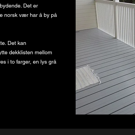
nnbydende. Det er
ste norsk vær har å by på
ate. Det kan
ytte dekklisten mellom
s i to farger, en lys grå