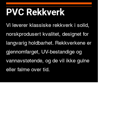
PVC Rekkverk
Vi leverer klassiske rekkverk i solid,
norskprodusert kvalitet, designet for
langvarig holdbarhet. Rekkverkene er
gjennomfarget, UV-bestandige og
vannavstøtende, og de vil ikke gulne
eller falme over tid.
De kan enkelt kombineres med
Vindex levegger for et komplett og
stilrent utendørs miljø.