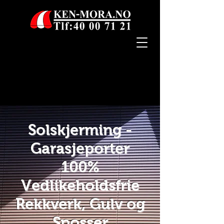
Solskjerming -
Garasjeporter
100%
Vedlikeholdsfrie
Rekkverk, Gulv og
Sposser